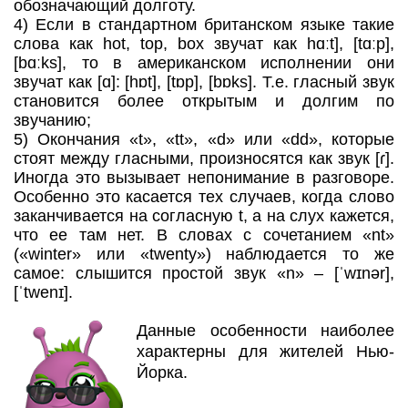
обозначающий долготу.
4) Если в стандартном британском языке такие
слова как hot, top, box звучат как hɑːt], [tɑːp],
[bɑːks], то в американском исполнении они
звучат как [ɑ]: [hɒt], [tɒp], [bɒks]. Т.е. гласный звук
становится более открытым и долгим по
звучанию;
5) Окончания «t», «tt», «d» или «dd», которые
стоят между гласными, произносятся как звук [ɾ].
Иногда это вызывает непонимание в разговоре.
Особенно это касается тех случаев, когда слово
заканчивается на согласную t, а на слух кажется,
что ее там нет. В словах с сочетанием «nt»
(«winter» или «twenty») наблюдается то же
самое: слышится простой звук «n» – [ˈwɪnər],
[ˈtwenɪ].
Данные особенности наиболее
характерны для жителей Нью-
Йорка.