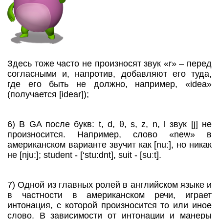
Здесь тоже часто не произносят звук «r» – перед
согласными и, напротив, добавляют его туда,
где его быть не должно, например, «idea»
(получается [idear]);
6) В GA после букв: t, d, θ, s, z, n, l звук [j] не
произносится. Например, слово «new» в
американском варианте звучит как [nuː], но никак
не [nju:]; student - [‘stu:dnt], suit - [suːt].
7) Одной из главных ролей в английском языке и
в частности в американском речи, играет
интонация, с которой произносится то или иное
слово. В зависимости от интонации и манеры