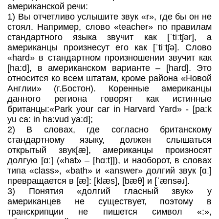
американской речи:
1) Вы отчетливо услышите звук «r», где бы он не
стоял. Например, слово «teacher» по правилам
стандартного языка звучит как [ˈtiːtʃər], а
американцы произнесут его как [ˈtiːtʃə]. Слово
«hard» в стандартном произношении звучит как
[ha:d], в американском варианте – [hard]. Это
относится ко всем штатам, кроме района «Новой
Англии» (г.Бостон). Коренные американцы
данного региона говорят как истинные
британцы:«Park your car in Harvard Yard» - [pa:k
yu ca: in ha:vud ya:d];
2) В словах, где согласно британскому
стандартному языку, должен слышаться
открытый звук[æ], американцы произносят
долгую [ɑː] («hat» – [hɑːt]]), и наоборот, в словах
типа «class», «bath» и «answer» долгий звук [ɑː]
превращается в [æ]: [klæs], [bæθ] и [ˈænsəɹ].
3) Понятия «долгий гласный звук» у
американцев не существует, поэтому в
транскрипции не пишется символ «:»,