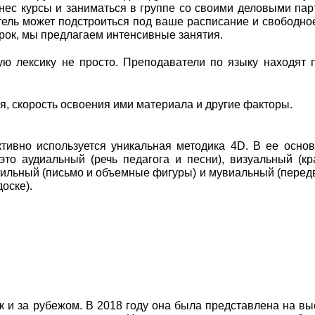
нес курсы и заниматься в группе со своими деловыми па
тель может подстроиться под ваше расписание и свободно
срок, мы предлагаем интенсивные занятия.
ую лексику не просто. Преподаватели по языку находят 
, скорость освоения ими материала и другие факторы.
тивно используется уникальная методика 4D. В ее осно
это аудиальный (речь педагога и песни), визуальный (к
ктильный (письмо и объемные фигуры) и мувиальный (пере
доске).
к и за рубежом. В 2018 году она была представлена на вы