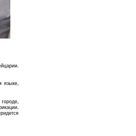
ейцарии.
 языке,
городе,
икации.
придется