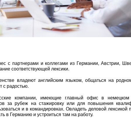
ес с партнерами и коллегами из Германии, Австрии, Шв
нание соответствующей лексики.
нстве владеют английским языком, общаться на родном
т с радостью.
усские компании, имеющие главный офис в немецком 
ков за рубеж на стажировку или для повышения квалиф
оваться и в командировках. Овладеть деловой лексикой 
ать в Германию и устроиться там на работу.