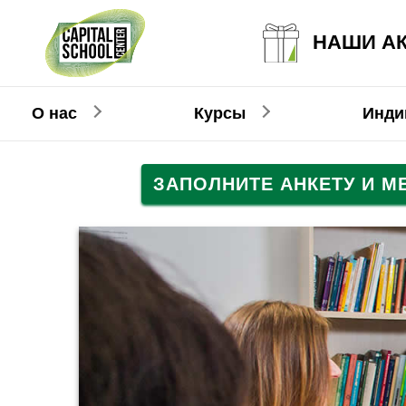
НАШИ А
О нас
Курсы
Инди
ЗАПОЛНИТЕ АНКЕТУ И 
Английский
Английский
Взрослым
Детям
Немецкий
Немецкий