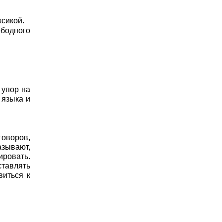
сикой.
ободного
 упор на
 языка и
говоров,
азывают,
ировать.
ставлять
виться к