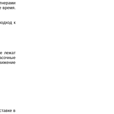
ртнерами
е время.
подход к
ве лежат
расочные
движение
ставке в