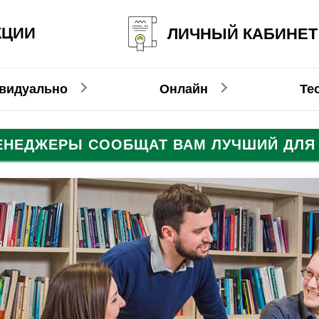
КЦИИ
ЛИЧНЫЙ КАБИНЕТ
видуально
Онлайн
Те
МЕНЕДЖЕРЫ СООБЩАТ ВАМ ЛУЧШИЙ ДЛЯ 
Испанский
Французский
Французский
Немецкий