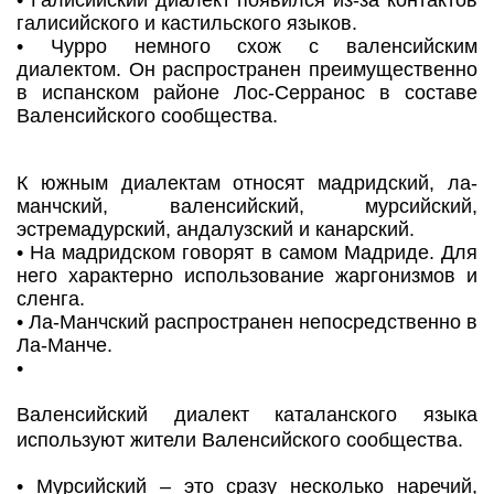
• Галисийский диалект появился из-за контактов
галисийского и кастильского языков.
• Чурро немного схож с валенсийским
диалектом. Он распространен преимущественно
в испанском районе Лос-Серранос в составе
Валенсийского сообщества.
К южным диалектам относят мадридский, ла-
манчский, валенсийский, мурсийский,
эстремадурский, андалузский и канарский.
• На мадридском говорят в самом Мадриде. Для
него характерно использование жаргонизмов и
сленга.
• Ла-Манчский распространен непосредственно в
Ла-Манче.
•
Валенсийский диалект каталанского языка
используют жители Валенсийского сообщества.
• Мурсийский – это сразу несколько наречий,