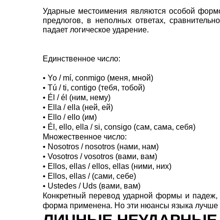
Ударные местоимения являются особой формо
предлогов, в неполных ответах, сравнительно
падает логическое ударение.
Единственное число:
• Yo / mí, conmigo (меня, мной)
• Tú / ti, contigo (тебя, тобой)
• Él / él (ним, нему)
• Ella / ella (ней, ей)
• Ello / ello (им)
• Él, ello, ella / si, consigo (сам, сама, себя)
Множественное число:
• Nosotros / nosotros (нами, нам)
• Vosotros / vosotros (вами, вам)
• Ellos, ellas / ellos, ellas (ними, них)
• Ellos, ellas / (сами, себе)
• Ustedes / Uds (вами, вам)
Конкретный перевод ударной формы и падеж, в
форма применена. Но эти нюансы языка лучше 
ЛИЧНЫЕ НЕУДАРНЫЕ