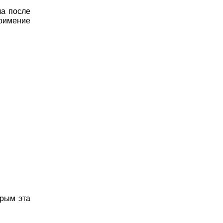
ла после
тоимение
орым эта