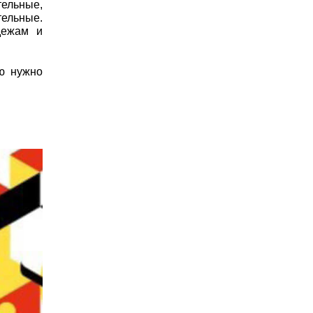
тельные,
тельные.
дежам и
ю нужно