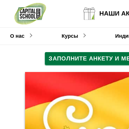
НАШИ А
О нас
Курсы
Инди
ЗАПОЛНИТЕ АНКЕТУ И 
Английский
Английский
Взрослым
Детям
Немецкий
Немецкий