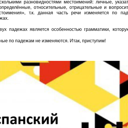
сколькими разновидностями местоимений: личные, указа
определённые, относительные, отрицательные и вопроси
оимения», т.к. данная часть речи изменяется по па
жах.
ух падежах является особенностью грамматики, котору
ьные по падежам не изменяются. Итак, приступим!