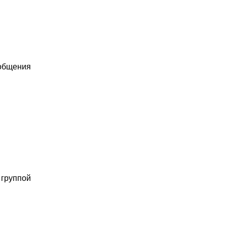
 общения
группой