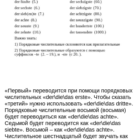
«Первый» переводится при помощи порядковых
числительных «der\die\das erste». Чтобы сказать
«третий» нужно использовать «der\die\das dritte».
Порядковые числительные восьмой (восьмая)
будет переводиться как «der\die\das achte».
Седьмой будет переводится как «der\die\das
siebte». Восьмой – как «der\die\das achte».
Числительное шестнадцатый будет звучать как