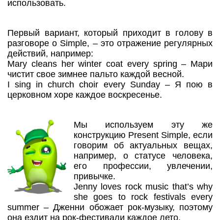
использовать.
Первый вариант, который приходит в голову в
разговоре о Simple, – это отражение регулярных
действий, например:
Mary cleans her winter coat every spring – Мари
чистит свое зимнее пальто каждой весной.
I sing in church choir every Sunday – Я пою в
церковном хоре каждое воскресенье.
Мы используем эту же
конструкцию Present Simple, если
говорим об актуальных вещах,
например, о статусе человека,
его профессии, увлечении,
привычке.
Jenny loves rock music that’s why
she goes to rock festivals every
summer – Дженни обожает рок-музыку, поэтому
она ездит на рок-фестивали каждое лето.