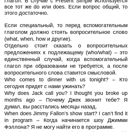
глагол. В случае с Present Simple используется
все тот же do или does. Если вопрос общий, то
этого достаточно.
Если специальный, то перед вспомогательным
глаголом должно стоять вопросительное слово
(what, when, how и другие).
Отдельно стоит сказать о вопросительных
предложениях к подлежащему (who/what) – это
единственный случай, когда вспомогательный
глагол при образовании не требуется, а после
вопросительного слова ставится смысловой.
Who comes to dinner with us tonight? – Кто
сегодня придет с нами ужинать?
Why does Jack call you? I thought you broke up
months ago – Почему Джек звонит тебе? Я
думал, вы расстались месяцы назад.
When does Jimmy Fallon’s show start? I can’t find it
in program – Когда начинается шоу Джимми
Фэллона? Я не могу найти его в программе.