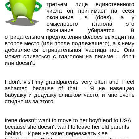
третьем лице единственного
числа он принимает на себя
окончание –s (does), а у
смыслового глагола это
окончание убирается. В
отрицательном предложении do/does выходит на
второе место (или после подлежащего), а к нему
добавляется отрицательная частица not. Она
может сливаться с глаголом на письме – don’t
или doesn’t.
I don’t visit my grandparents very often and I feel
ashamed because of that – Я не навещаю
бабушку и дедушку слишком часто, и мне очень
стыдно из-за этого.
Irene doesn’t want to move to her boyfriend to USA
because she doesn’t want to leave her old parents
behind – Ирен не хочет переезжать к ее