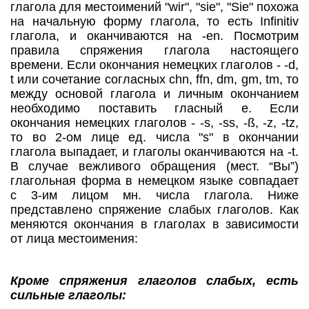
глагола для местоимений "wir", "sie", "Sie" похожа
на начальную форму глагола, то есть Infinitiv
глагола, и оканчиваются на -en. Посмотрим
правила спряжения глагола настоящего
времени. Если окончания немецких глаголов - -d,
t или сочетание согласных chn, ffn, dm, gm, tm, то
между основой глагола и личным окончанием
необходимо поставить гласный e. Если
окончания немецких глаголов - -s, -ss, -ß, -z, -tz,
то во 2-ом лице ед. числа "s" в окончании
глагола выпадает, и глаголы оканчиваются на -t.
В случае вежливого обращения (мест. “Вы”)
глагольная форма в немецком языке совпадает
с 3-им лицом мн. числа глагола. Ниже
представлено спряжение слабых глаголов. Как
меняются окончания в глаголах в зависимости
от лица местоимения:
Кроме спряжения глаголов слабых, есть
сильные глаголы: