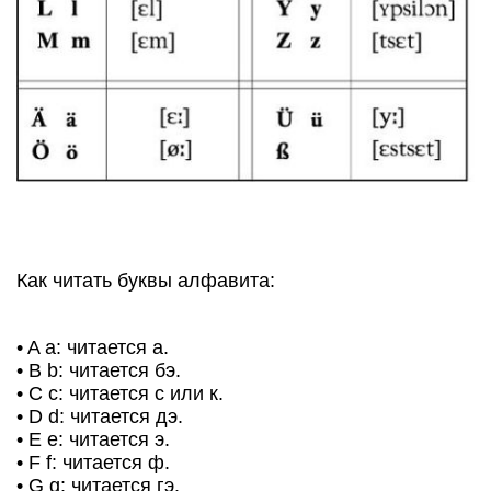
Как читать буквы алфавита:
• A a: читается а.
• B b: читается бэ.
• C c: читается с или к.
• D d: читается дэ.
• E e: читается э.
• F f: читается ф.
• G g: читается гэ.