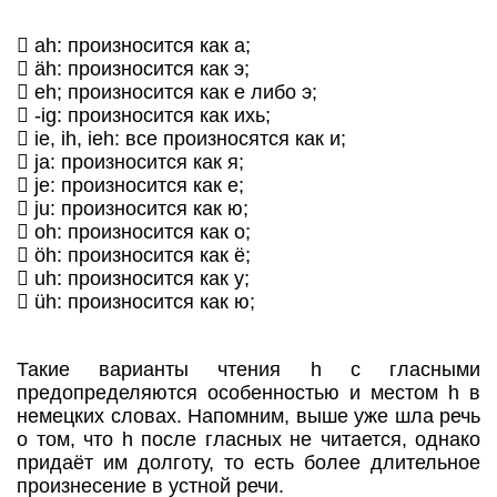
 ah: произносится как а;
 äh: произносится как э;
 eh; произносится как е либо э;
 -ig: произносится как ихь;
 ie, ih, ieh: все произносятся как и;
 ja: произносится как я;
 je: произносится как е;
 ju: произносится как ю;
 oh: произносится как о;
 öh: произносится как ё;
 uh: произносится как у;
 üh: произносится как ю;
Такие варианты чтения h с гласными
предопределяются особенностью и местом h в
немецких словах. Напомним, выше уже шла речь
о том, что h после гласных не читается, однако
придаёт им долготу, то есть более длительное
произнесение в устной речи.