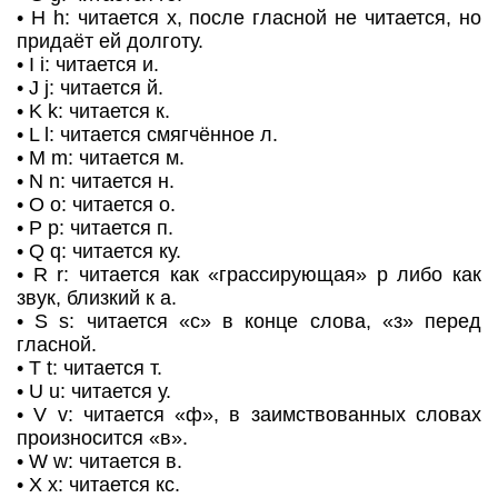
• H h: читается х, после гласной не читается, но
придаёт ей долготу.
• I i: читается и.
• J j: читается й.
• K k: читается к.
• L l: читается смягчённое л.
• M m: читается м.
• N n: читается н.
• О о: читается о.
• P p: читается п.
• Q q: читается ку.
• R r: читается как «грассирующая» р либо как
звук, близкий к а.
• S s: читается «с» в конце слова, «з» перед
гласной.
• T t: читается т.
• U u: читается у.
• V v: читается «ф», в заимствованных словах
произносится «в».
• W w: читается в.
• X x: читается кс.